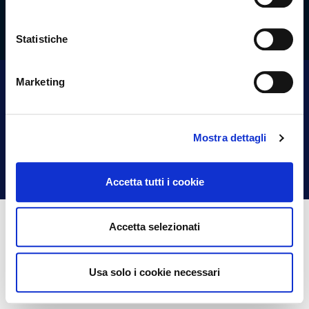
Whistleblowing
Statistiche
Marketing
Seguici sui social!
Mostra dettagli
Accetta tutti i cookie
Accetta selezionati
Credits
Privacy Policy
Centro Cash srl via Loru, 15 09125 Cagliari P.Iva e C.F.
Usa solo i cookie necessari
03214890927 – EMAIL PEC info@centrocash.com