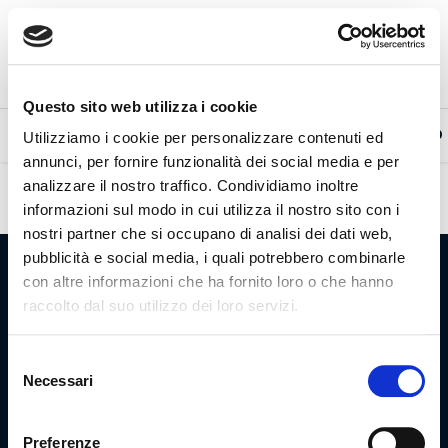
Skip
to
content
Questo sito web utilizza i cookie
PROMO
NEWS
WHATSAPP
TESSERAMENTO
Utilizziamo i cookie per personalizzare contenuti ed
annunci, per fornire funzionalità dei social media e per
analizzare il nostro traffico. Condividiamo inoltre
informazioni sul modo in cui utilizza il nostro sito con i
nostri partner che si occupano di analisi dei dati web,
pubblicità e social media, i quali potrebbero combinarle
con altre informazioni che ha fornito loro o che hanno
raccolto dal suo utilizzo dei loro servizi.
Selezione
Necessari
del
consenso
Azienda
Lavora con noi
Preferenze
Contatti
Area riservata