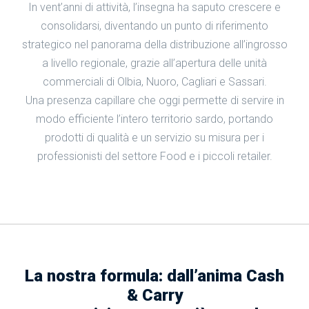
Azienda
In vent’anni di attività, l’insegna ha saputo crescere e
consolidarsi, diventando un punto di riferimento
strategico nel panorama della distribuzione all’ingrosso
a livello regionale, grazie all’apertura delle unità
commerciali di Olbia, Nuoro, Cagliari e Sassari.
Una presenza capillare che oggi permette di servire in
modo efficiente l’intero territorio sardo, portando
prodotti di qualità e un servizio su misura per i
professionisti del settore Food e i piccoli retailer.
La nostra formula: dall’anima Cash
& Carry