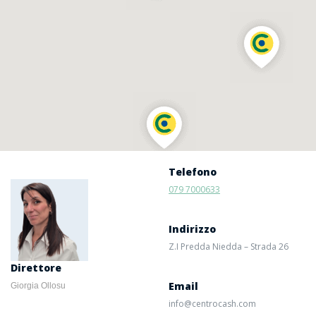
Telefono
079 7000633
Contattaci
Indirizzo
Z.I Predda Niedda – Strada 26
Direttore
Email
Giorgia Ollosu
info@centrocash.com