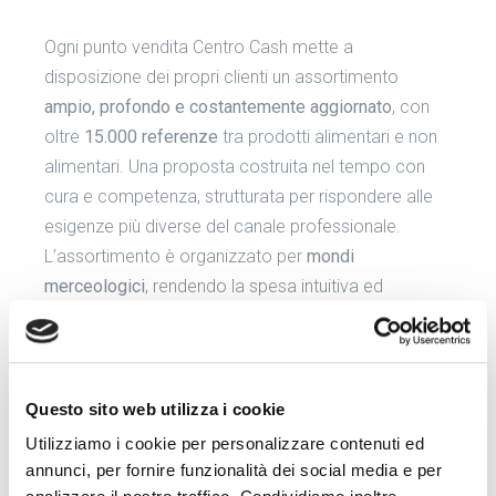
Ogni punto vendita Centro Cash mette a
disposizione dei propri clienti un assortimento
ampio, profondo e costantemente aggiornato
, con
oltre
15.000 referenze
tra prodotti alimentari e non
Assortimento
alimentari. Una proposta costruita nel tempo con
cura e competenza, strutturata per rispondere alle
esigenze più diverse del canale professionale.
L’assortimento è organizzato per
mondi
merceologici
, rendendo la spesa intuitiva ed
efficiente anche per chi opera in settori molto
diversi tra loro — dalla ristorazione al bar, dall’hotel al
piccolo negozio alimentare.
Questo sito web utilizza i cookie
La segmentazione è pensata per coprire ogni
Utilizziamo i cookie per personalizzare contenuti ed
variabile d’acquisto:
annunci, per fornire funzionalità dei social media e per