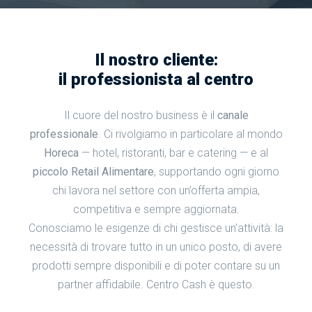
Il nostro cliente:
il professionista al centro
Il cuore del nostro business è il
canale
professionale
. Ci rivolgiamo in particolare al mondo
Horeca
— hotel, ristoranti, bar e catering — e al
piccolo Retail Alimentare
, supportando ogni giorno
chi lavora nel settore con un’offerta ampia,
competitiva e sempre aggiornata.
Conosciamo le esigenze di chi gestisce un’attività: la
necessità di trovare tutto in un unico posto, di avere
prodotti sempre disponibili e di poter contare su un
partner affidabile. Centro Cash è questo.