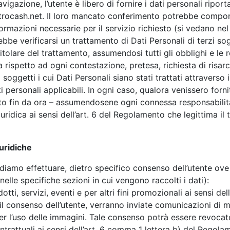
igazione, l’utente è libero di fornire i dati personali riport
rocash.net
. Il loro mancato conferimento potrebbe comportar
formazioni necessarie per il servizio richiesto (si vedano nel
rebbe verificarsi un trattamento di Dati Personali di terzi sogg
tolare del trattamento, assumendosi tutti gli obblighi e le re
 rispetto ad ogni contestazione, pretesa, richiesta di risa
oggetti i cui Dati Personali siano stati trattati attraverso il
i personali applicabili. In ogni caso, qualora venissero forni
antito fin da ora – assumendosene ogni connessa responsabilità
ridica ai sensi dell’art. 6 del Regolamento che legittima il 
iuridiche
ndiamo effettuare, dietro specifico consenso dell’utente ove n
 nelle specifiche sezioni in cui vengono raccolti i dati):
ti, servizi, eventi e per altri fini promozionali ai sensi del
consenso dell’utente, verranno inviate comunicazioni di mar
er l’uso delle immagini. Tale consenso potrà essere revocat
trattuali ai sensi dell’art. 6 comma 1 lettera b) del Regol