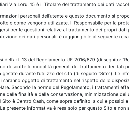
iari Via Loru, 15 è il Titolare del trattamento dei dati racc
formazioni personali dell’utente e questo documento si propo
te e come vengono utilizzate. Il Responsabile per la protez
gersi per le questioni relative al trattamento dei propri dati p
otezione dei dati personali, è raggiungibile al seguente rec
 dell’art. 13 del Regolamento UE 2016/679 (di seguito: “Re
no descritte le modalità generali del trattamento dei dati pe
stite durante l’utilizzo del sito (di seguito “Sito”). Le info
rvizi saranno oggetto di trattamento nel rispetto delle dispos
itolare. Secondo le norme del Regolamento, i trattamenti effe
one delle finalità e della conservazione, minimizzazione dei d
 il Sito è Centro Cash, come sopra definito, a cui è possibi
. La presente informativa è resa solo per questo Sito e non 