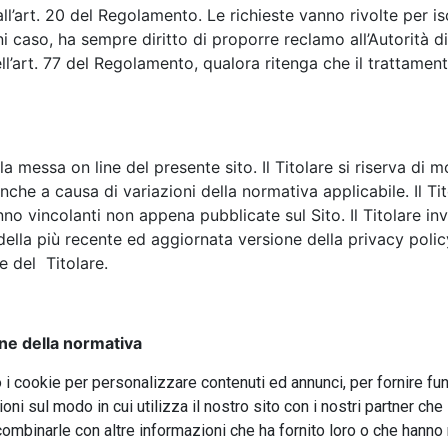
all’art. 20 del Regolamento. Le richieste vanno rivolte per is
i caso, ha sempre diritto di proporre reclamo all’Autorità 
ell’art. 77 del Regolamento, qualora ritenga che il trattament
la messa on line del presente sito. Il Titolare si riserva d
che a causa di variazioni della normativa applicabile. Il Tit
 vincolanti non appena pubblicate sul Sito. Il Titolare invit
ella più recente ed aggiornata versione della privacy pol
rte del Titolare.
one della normativa
 i cookie per personalizzare contenuti ed annunci, per fornire fun
oni sul modo in cui utilizza il nostro sito con i nostri partner che
combinarle con altre informazioni che ha fornito loro o che hanno r