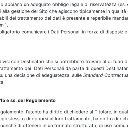
 o abbiano un adeguato obbligo legale di riservatezza (es. 
 alla gestione del Sito che agiscono tipicamente in qualità 
ili del trattamento dei dati è presente e reperibile mand
om
).
bligatorio comunicare i Dati Personali in forza di disposizion
ndivisi con Destinatari che si potrebbero trovare al di fuo
trattamento dei Dati Personali da parte di questi Destinata
 su una decisione di adeguatezza, sulle
Standard Contractua
ica.
t. 15 e ss. del Regolamento
Regolamento, l’utente ha diritto di chiedere al Titolare, in q
degli stessi o di opporsi al loro trattamento, ha diritto di ri
, nonché di ottenere in un formato strutturato, di uso comun