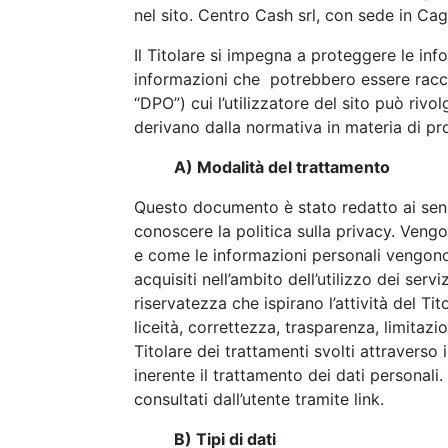
nel sito. Centro Cash srl, con sede in Cagl
Assortimento
Il Titolare si impegna a proteggere le in
informazioni che potrebbero essere raccol
“DPO”) cui l’utilizzatore del sito può rivol
Clienti
derivano dalla normativa in materia di pr
A) Modalità del trattamento
Viaggio Premio
Questo documento è stato redatto ai sensi
conoscere la politica sulla privacy. Vengo
e come le informazioni personali vengono ge
Contattaci
acquisiti nell’ambito dell’utilizzo dei se
riservatezza che ispirano l’attività del T
liceità, correttezza, trasparenza, limitazi
Titolare dei trattamenti svolti attraverso
Area Riservata
inerente il trattamento dei dati personali
consultati dall’utente tramite link.
B) Tipi di dati