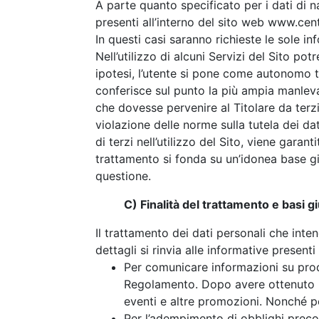
A parte quanto specificato per i dati di nav
presenti all’interno del sito web
www.cent
In questi casi saranno richieste le sole in
Nell’utilizzo di alcuni Servizi del Sito pot
ipotesi, l’utente si pone come autonomo ti
conferisce sul punto la più ampia manleva
che dovesse pervenire al Titolare da terzi s
violazione delle norme sulla tutela dei dat
di terzi nell’utilizzo del Sito, viene gar
trattamento si fonda su un’idonea base giu
questione.
C) Finalità del trattamento e basi g
Il trattamento dei dati personali che inte
dettagli si rinvia alle informative presenti
Per comunicare informazioni su prodot
Regolamento. Dopo avere ottenuto il 
eventi e altre promozioni. Nonché p
Per l’adempimento di obblighi precon