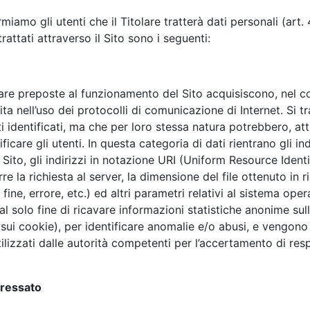
rmiamo gli utenti che il Titolare tratterà dati personali (art
trattati attraverso il Sito sono i seguenti:
ware preposte al funzionamento del Sito acquisiscono, nel co
cita nell’uso dei protocolli di comunicazione di Internet. Si 
ti identificati, ma che per loro stessa natura potrebbero, a
ificare gli utenti. In questa categoria di dati rientrano gli 
 Sito, gli indirizzi in notazione URI (Uniform Resource Identifi
rre la richiesta al server, la dimensione del file ottenuto in 
fine, errore, etc.) ed altri parametri relativi al sistema ope
 al solo fine di ricavare informazioni statistiche anonime sull
o sui cookie), per identificare anomalie e/o abusi, e vengo
ilizzati dalle autorità competenti per l’accertamento di respo
teressato