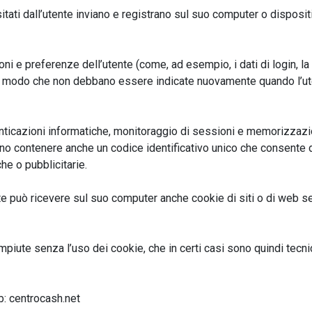
visitati dall’utente inviano e registrano sul suo computer o dispos
oni e preferenze dell’utente (come, ad esempio, i dati di login, la 
in modo che non debbano essere indicate nuovamente quando l’uten
enticazioni informatiche, monitoraggio di sessioni e memorizzazion
o contenere anche un codice identificativo unico che consente di
che o pubblicitarie.
te può ricevere sul suo computer anche cookie di siti o di web ser
iute senza l’uso dei cookie, che in certi casi sono quindi tec
b: centrocash.net