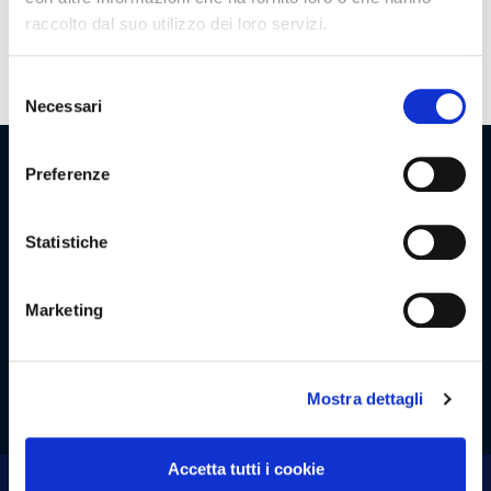
raccolto dal suo utilizzo dei loro servizi.
Promozioni
Selezione
Necessari
del
consenso
Preferenze
Assortimento
Statistiche
Marketing
Azienda
Lavora con noi
Clienti
Contatti
Area riservata
Whistleblowing
Mostra dettagli
Accetta tutti i cookie
Viaggio