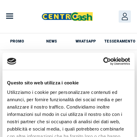
Skip
to
content
PROMO
NEWS
WHATSAPP
TESSERAMENTO
Azienda
Questo sito web utilizza i cookie
Utilizziamo i cookie per personalizzare contenuti ed
annunci, per fornire funzionalità dei social media e per
analizzare il nostro traffico. Condividiamo inoltre
News
informazioni sul modo in cui utilizza il nostro sito con i
nostri partner che si occupano di analisi dei dati web,
Loading PDF 9% ...
pubblicità e social media, i quali potrebbero combinarle
con altre informazioni che ha fornito loro o che hanno