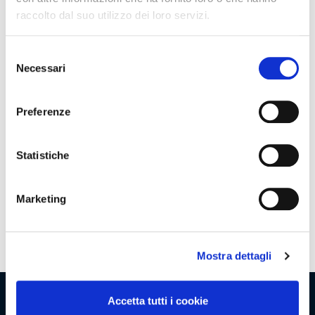
raccolto dal suo utilizzo dei loro servizi.
Promozioni
Selezione
Necessari
del
consenso
Preferenze
Assortimento
Statistiche
Marketing
Clienti
1/2
Mostra dettagli
Accetta tutti i cookie
Viaggio