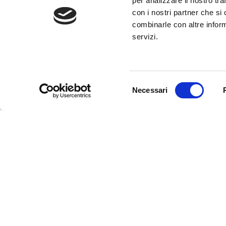
per analizzare il nostro tra
con i nostri partner che si
combinarle con altre inform
servizi.
Selezione
Necessari
del
consenso