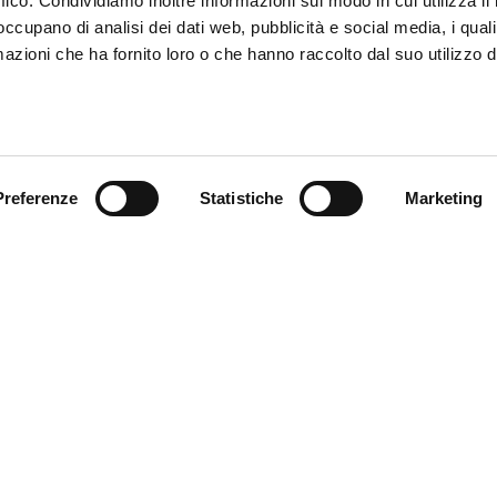
ffico. Condividiamo inoltre informazioni sul modo in cui utilizza il 
 occupano di analisi dei dati web, pubblicità e social media, i qual
azioni che ha fornito loro o che hanno raccolto dal suo utilizzo d
Preferenze
Statistiche
Marketing
1/4