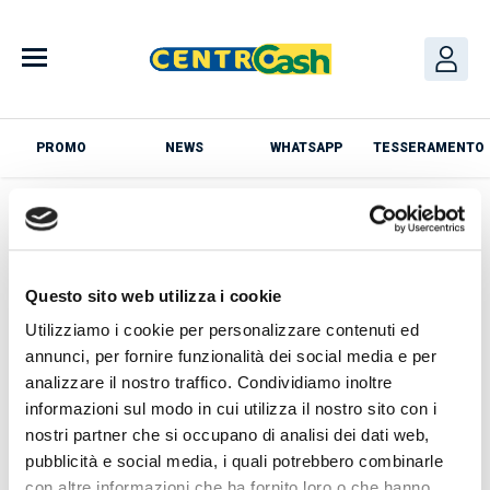
Skip
to
content
PROMO
NEWS
WHATSAPP
TESSERAMENTO
Azienda
Questo sito web utilizza i cookie
Utilizziamo i cookie per personalizzare contenuti ed
annunci, per fornire funzionalità dei social media e per
analizzare il nostro traffico. Condividiamo inoltre
News
informazioni sul modo in cui utilizza il nostro sito con i
nostri partner che si occupano di analisi dei dati web,
Loading PDF 13% ...
pubblicità e social media, i quali potrebbero combinarle
con altre informazioni che ha fornito loro o che hanno