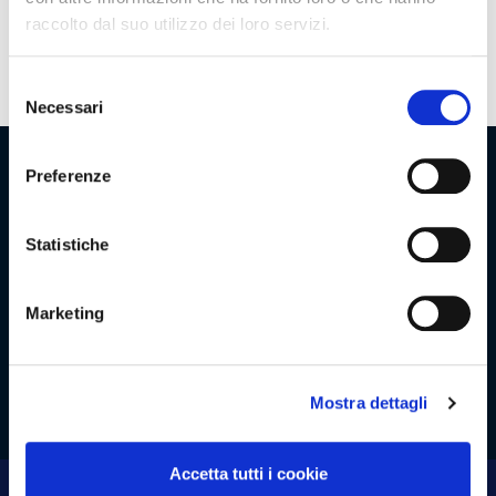
raccolto dal suo utilizzo dei loro servizi.
Promozioni
Selezione
Necessari
del
consenso
Preferenze
Assortimento
Statistiche
Marketing
Azienda
Lavora con noi
Clienti
Contatti
Area riservata
Whistleblowing
Mostra dettagli
Accetta tutti i cookie
Viaggio