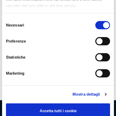
raccolto dal suo utilizzo dei loro servizi.
Promozioni
Selezione
Necessari
del
consenso
Preferenze
Assortimento
Statistiche
Marketing
Clienti
1/20
Mostra dettagli
Accetta tutti i cookie
Viaggio