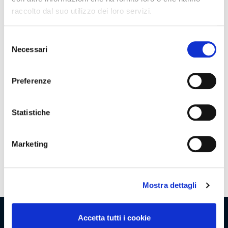
raccolto dal suo utilizzo dei loro servizi.
Promozioni
Selezione
Necessari
del
consenso
Preferenze
Assortimento
Statistiche
Marketing
Clienti
1/20
Mostra dettagli
Accetta tutti i cookie
Viaggio