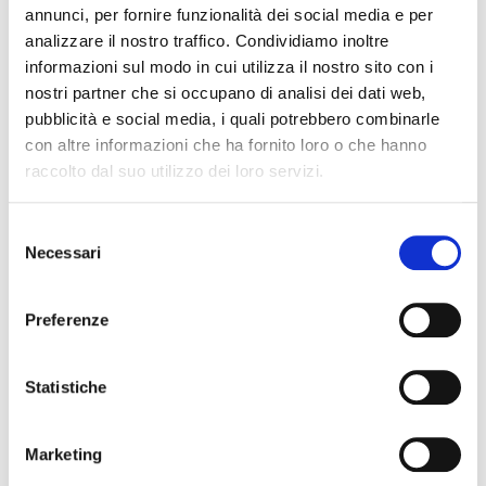
“Un Burger con un gusto ricco e che sa talmente
annunci, per fornire funzionalità dei social media e per
di carne che non crederai sia vegetale”
analizzare il nostro traffico. Condividiamo inoltre
Cucinali sulla
griglia
o in
padella
ma attento a non
informazioni sul modo in cui utilizza il nostro sito con i
nostri partner che si occupano di analisi dei dati web,
stracuocerli! Quando il Burger è cotto a puntino
pubblicità e social media, i quali potrebbero combinarle
l’
interno rimarrà rosso o rosa
come quello di un
con altre informazioni che ha fornito loro o che hanno
hamburger a base animale!
raccolto dal suo utilizzo dei loro servizi.
Beyond Sausage
Assortimento
Selezione
Necessari
Le
Beyond Sausage
sono salsicce a base
del
consenso
vegetale create per sembrare,
“sfrigolare”
e
soddisfare come una salsiccia di maiale. Hanno
Preferenze
tutta la succosità e il gusto di una salsiccia
tradizionale ma con i lati positivi di un alimento
Statistiche
vegetale.
Non contiene ormoni, nitriti e nitrati,
OGM, soia o glutine
.
Marketing
“Dalla griglia alla piastra alla padella per friggere,