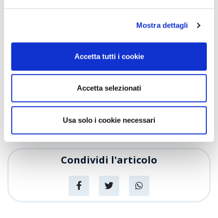
le salsicce vegetali sono piene di gusto e in
cottura “sfrigolano” davvero”
Mostra dettagli
Cuocile ad
alta temperatura
,
leggermente
spennellate di olio
per circa
6/7
Accetta tutti i cookie
minuti
, rigirandole frequentemente!
Contattaci
tramite i
Canali Digitali
o rivolgiti direttamente
Accetta selezionati
al tuo
Consulente Clienti
e al personale del punto
vendita per maggiori informazioni.
Usa solo i cookie necessari
Clienti
Condividi l'articolo