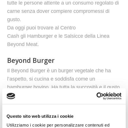
tutte le persone attente a un
consumo regolato di
carne
senza dover compiere compromessi di
gusto.
Da oggi puoi trovare al
Centro
Cash
gli
Hamburger
e le
Salsicce
della Linea
Promozioni
Beyond Meat.
Beyond Burger
Il
Beyond Burger
è un burger vegetale che ha
l’aspetto, si cucina e soddisfa come un
hamburger bovino. Ha tutta la
succosità e il gusto
della carne
di un hamburger tradizionale ma con
tutti i lati positivi di un piatto a base vegetale.
Il Beyond Burger ha
20 g di proteine
vegetali oltre
Questo sito web utilizza i cookie
ad essere
privo di OGM, soia o glutine.
Utilizziamo i cookie per personalizzare contenuti ed