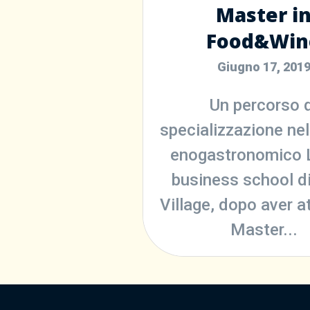
Master i
Food&Win
Giugno 17, 201
Un percorso d
specializzazione nel
enogastronomico L
business school di
Village, dopo aver at
Master...