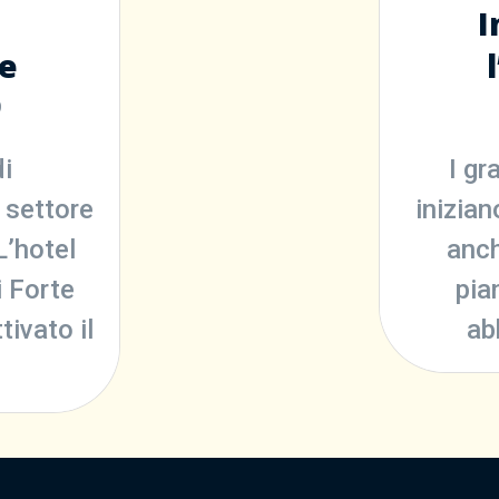
n
I
e
9
i
I gr
 settore
inizian
’hotel
anch
 Forte
pia
tivato il
ab