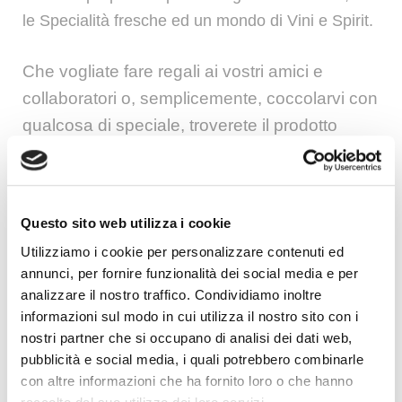
le
Specialità fresche
ed un mondo di
Vini
e
Spirit
.
Che vogliate fare regali ai vostri
amici e
collaboratori
o, semplicemente, coccolarvi con
qualcosa di
speciale
, troverete il prodotto
adatto alle vostre esigenze.
Promozioni
Sfogliate subito il
Catalogo
, noi vi aspettiamo
Questo sito web utilizza i cookie
nei nostri negozi tutti i giorni.
Utilizziamo i cookie per personalizzare contenuti ed
annunci, per fornire funzionalità dei social media e per
analizzare il nostro traffico. Condividiamo inoltre
informazioni sul modo in cui utilizza il nostro sito con i
Sfoglia
nostri partner che si occupano di analisi dei dati web,
pubblicità e social media, i quali potrebbero combinarle
con altre informazioni che ha fornito loro o che hanno