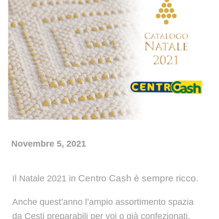
News
Novembre 5, 2021
Centro Cash
è sempre ricco.
Il Natale 2021 in
Anche quest’anno l’ampio assortimento spazia
da
Cesti preparabili
per voi o già
confezionati
,