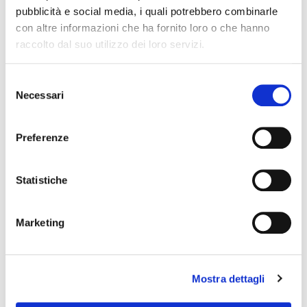
spazio, più assortimento, più servizi
pubblicità e social media, i quali potrebbero combinarle
con altre informazioni che ha fornito loro o che hanno
raccolto dal suo utilizzo dei loro servizi.
Centro Cash celebra 20 anni
Selezione
Concorso Vinci 20
Necessari
del
consenso
Colori del Gusto 2024
Preferenze
Assortimento
Statistiche
Categorie
Marketing
Aggiornamenti
Mostra dettagli
Comunicati