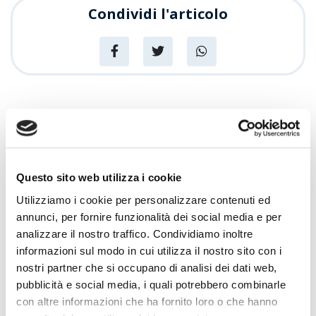
Condividi l'articolo
News
Articoli recenti
Sempre più Buoni
Questo sito web utilizza i cookie
Utilizziamo i cookie per personalizzare contenuti ed
annunci, per fornire funzionalità dei social media e per
Centro Cash Oristano si rinnova: più
spazio, più assortimento, più servizi
analizzare il nostro traffico. Condividiamo inoltre
informazioni sul modo in cui utilizza il nostro sito con i
Promozioni
nostri partner che si occupano di analisi dei dati web,
Centro Cash celebra 20 anni
pubblicità e social media, i quali potrebbero combinarle
con altre informazioni che ha fornito loro o che hanno