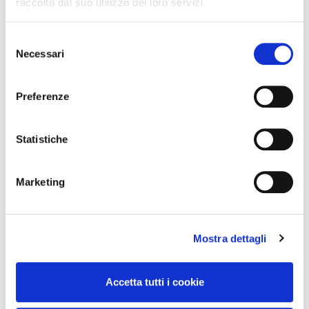
raccolto dal suo utilizzo dei loro servizi.
Concorso Vinci 20
Selezione
Colori del Gusto 2024
Necessari
del
consenso
Preferenze
Assortimento
Categorie
Statistiche
Aggiornamenti
Marketing
Comunicati
Mostra dettagli
Iniziative commerciali
Clienti
Accetta tutti i cookie
Territorio