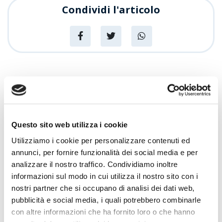
Condividi l'articolo
News
Articoli recenti
Sempre più Buoni
Questo sito web utilizza i cookie
Utilizziamo i cookie per personalizzare contenuti ed
annunci, per fornire funzionalità dei social media e per
Centro Cash Oristano si rinnova: più
spazio, più assortimento, più servizi
analizzare il nostro traffico. Condividiamo inoltre
informazioni sul modo in cui utilizza il nostro sito con i
Promozioni
nostri partner che si occupano di analisi dei dati web,
Centro Cash celebra 20 anni
pubblicità e social media, i quali potrebbero combinarle
con altre informazioni che ha fornito loro o che hanno