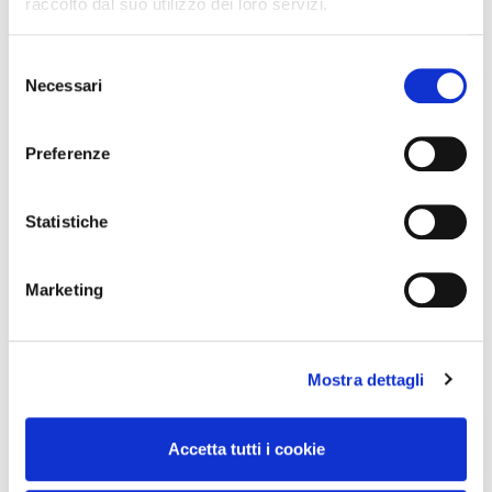
raccolto dal suo utilizzo dei loro servizi.
Concorso Vinci 20
Selezione
Colori del Gusto 2024
Necessari
del
consenso
Preferenze
Assortimento
Categorie
Statistiche
Aggiornamenti
Marketing
Comunicati
Mostra dettagli
Iniziative commerciali
Clienti
Accetta tutti i cookie
Territorio