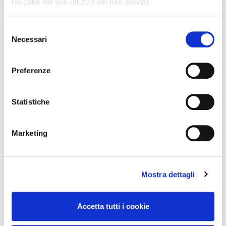
raccolto dal suo utilizzo dei loro servizi.
Concorso Vinci 20
Selezione
Colori del Gusto 2024
Necessari
del
consenso
Preferenze
Assortimento
Categorie
Statistiche
Aggiornamenti
Marketing
Comunicati
Mostra dettagli
Iniziative commerciali
Clienti
Accetta tutti i cookie
Territorio