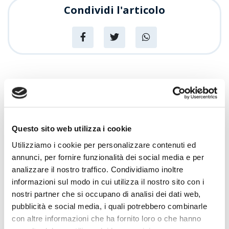
Condividi l'articolo
News
Articoli recenti
Sempre più Buoni
Questo sito web utilizza i cookie
Utilizziamo i cookie per personalizzare contenuti ed
annunci, per fornire funzionalità dei social media e per
Centro Cash Oristano si rinnova: più
spazio, più assortimento, più servizi
analizzare il nostro traffico. Condividiamo inoltre
informazioni sul modo in cui utilizza il nostro sito con i
Promozioni
nostri partner che si occupano di analisi dei dati web,
Centro Cash celebra 20 anni
pubblicità e social media, i quali potrebbero combinarle
con altre informazioni che ha fornito loro o che hanno