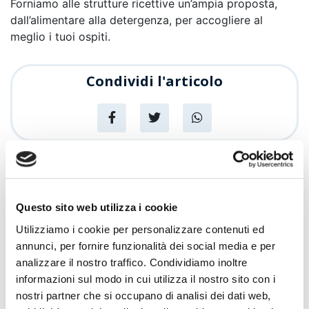
Forniamo alle strutture ricettive un’ampia proposta,
dall’alimentare alla detergenza, per accogliere al
meglio i tuoi ospiti.
Condividi l'articolo
News
Articoli recenti
Questo sito web utilizza i cookie
Utilizziamo i cookie per personalizzare contenuti ed
Sempre più Buoni
annunci, per fornire funzionalità dei social media e per
analizzare il nostro traffico. Condividiamo inoltre
Promozioni
informazioni sul modo in cui utilizza il nostro sito con i
Centro Cash Oristano si rinnova: più
nostri partner che si occupano di analisi dei dati web,
spazio, più assortimento, più servizi