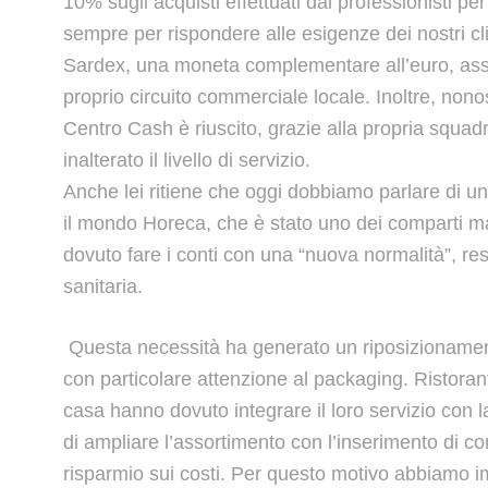
10% sugli acquisti effettuati dai professionisti per
sempre per rispondere alle esigenze dei nostri cl
Sardex, una moneta complementare all’euro, assai
proprio circuito commerciale locale. Inoltre, nonos
Centro Cash è riuscito, grazie alla propria squad
inalterato il livello di servizio.
Anche lei ritiene che oggi dobbiamo parlare di u
il mondo Horeca, che è stato uno dei comparti mag
dovuto fare i conti con una “nuova normalità”, r
sanitaria.
Questa necessità ha generato un riposizionamento
con particolare attenzione al packaging. Ristorant
casa hanno dovuto integrare il loro servizio con l
di ampliare l’assortimento con l’inserimento di co
risparmio sui costi. Per questo motivo abbiamo i