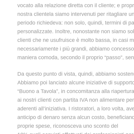
vocato alla relazione diretta con il cliente; e pro
nostra clientela siamo intervenuti per ritagliare u
periodo richiedeva: non solo, quindi, termini di
personalizzate. Inoltre, nonostante non siamo soli
clienti che ne usufruisce è molto bassa, in casi molt
necessariamente i più grandi, abbiamo concesso e 
maniera comoda, secondo il proprio “passo”, senza
Da questo punto di vista, quindi, abbiamo sostenut
Abbiamo poi lanciato alcune iniziative di support
“Buono a Tavola”, in concomitanza alla riapertur
ai nostri clienti con partita IVA non alimentare per
aderenti all’iniziativa. I ristoratori, a loro volta,
anticipo di denaro senza alcun costo, benefician
proprie spese, riconosceva uno sconto del