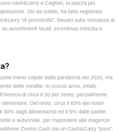
ovo cash&carry a Cagliari, la piazza più
polazione. Sin da subito, ha fatto registrare
ash&carry “di prossimità”, basato sulla vicinanza al
e su assortimenti locali, incontinua crescita e
za?
le zone meno colpite dalla pandemia nel 2020, ma
to delle vendite: lo scorso anno, infatti,
ll’Horeca di circa il 20 per cento, parzialmente
alimentare. Del resto, circa il 65% dei nostri
l 30% dagli alimentaristi ed il 5% dalle partite
verile e autunnale, per rispondere alle esigenze
ery, sebbene Centro Cash sia un Cash&Carry “puro”,