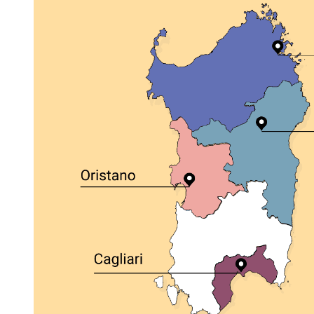
Assortimento
Clienti
Viaggio Premio
Contattaci
Area Riservata