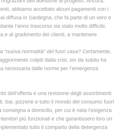
 ringraziarli dell’adesione al progetto. Ancora,
ienti, abbiamo accettato alcuni pagamenti con i
 diffusa in Sardegna, che fa parte di un vero e
tante l’anno trascorso sia stato molto difficile,
ra e al gradimento dei clienti, a mantenere
na “nuova normalità” del fuori casa? Certamente,
giormente colpiti dalla crisi, sin da subito ha
esa necessaria dalle norme per l’emergenza
 dell’offerta e una revisione degli assortimenti
i, bar, pizzerie e tutto il mondo del consumo fuori
a consegna a domicilio, per cui è nata l’esigenza
ntenitori più funzionali e che garantissero loro un
mplementato tutto il comparto della detergenza