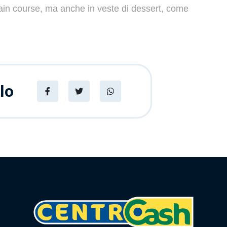
in course, ma anche in veste di dessert, come
lo