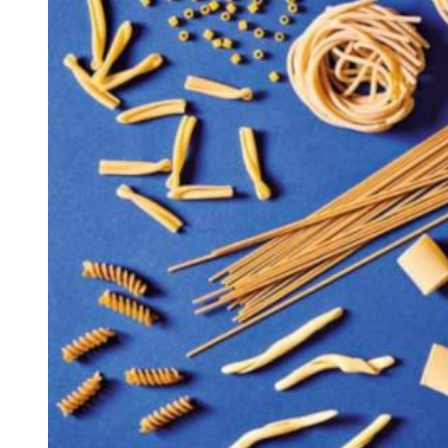
Assortimento
Clienti
Viaggio Premio
Contattaci
Area Riservata