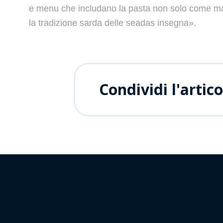
e menu che includano la pasta non solo come ma
la tradizione sarda delle seadas insegna».
Condividi l'artico