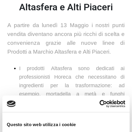
Altasfera e Alti Piaceri
A partire da
lunedì 13 Maggio
i nostri punti
vendita diventano ancora più ricchi di scelta e
convenienza grazie alle
nuove linee di
Prodotti a Marchio Altasfera e Alti Piaceri
.
I prodotti
Altasfera
sono dedicati ai
professionisti Horeca che necessitano di
ingredienti per la trasformazione: ad
esempio, mortadella a metà e funghi
Promozioni
surgelati.
I prodotti
Alti Piaceri
sono rivolti già ad un
Questo sito web utilizza i cookie
utilizzo finale: ad esempio, le monodosi di