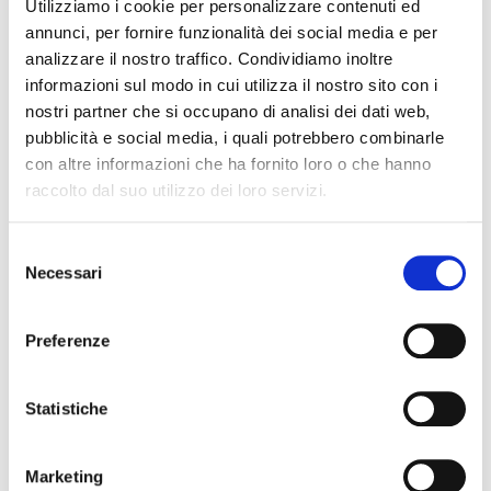
Utilizziamo i cookie per personalizzare contenuti ed
ketchup e maionese.
annunci, per fornire funzionalità dei social media e per
analizzare il nostro traffico. Condividiamo inoltre
L’elenco delle nuove referenze verrà
informazioni sul modo in cui utilizza il nostro sito con i
costantemente aggiornato sul nostro sito e
nostri partner che si occupano di analisi dei dati web,
potrete sempre controllare le referenze cliccando
pubblicità e social media, i quali potrebbero combinarle
con altre informazioni che ha fornito loro o che hanno
nel link di seguito e inquadrando il QR Code
raccolto dal suo utilizzo dei loro servizi.
presente nelle comunicazioni in negozio.
Selezione
Necessari
del
Sfoglia il Catalogo
Assortimento
consenso
Preferenze
Condividi l'articolo
Statistiche
Marketing