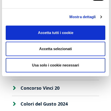
Mostra dettagli
Articoli recenti
Accetta tutti i cookie
Sempre più Buoni
Accetta selezionati
Centro Cash Oristano si rinnova: più
Clienti
spazio, più assortimento, più servizi
Usa solo i cookie necessari
Centro Cash celebra 20 anni
Concorso Vinci 20
Colori del Gusto 2024