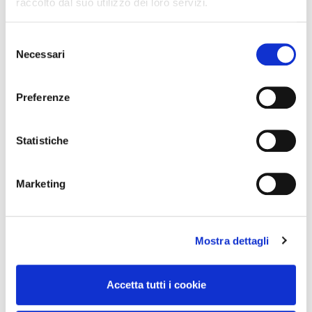
raccolto dal suo utilizzo dei loro servizi.
Concorso Vinci 20
Selezione
Colori del Gusto 2024
Necessari
del
consenso
Preferenze
Assortimento
Categorie
Statistiche
Aggiornamenti
Marketing
Comunicati
Mostra dettagli
Iniziative commerciali
Clienti
Accetta tutti i cookie
Territorio