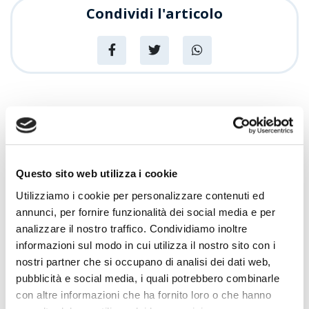
Condividi l'articolo
News
Articoli recenti
Sempre più Buoni
Questo sito web utilizza i cookie
Utilizziamo i cookie per personalizzare contenuti ed
annunci, per fornire funzionalità dei social media e per
Centro Cash Oristano si rinnova: più
spazio, più assortimento, più servizi
analizzare il nostro traffico. Condividiamo inoltre
informazioni sul modo in cui utilizza il nostro sito con i
Promozioni
nostri partner che si occupano di analisi dei dati web,
Centro Cash celebra 20 anni
pubblicità e social media, i quali potrebbero combinarle
con altre informazioni che ha fornito loro o che hanno