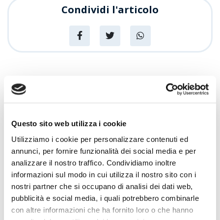
Condividi l'articolo
News
Articoli recenti
Sempre più Buoni
Questo sito web utilizza i cookie
Utilizziamo i cookie per personalizzare contenuti ed
annunci, per fornire funzionalità dei social media e per
Centro Cash Oristano si rinnova: più
spazio, più assortimento, più servizi
analizzare il nostro traffico. Condividiamo inoltre
informazioni sul modo in cui utilizza il nostro sito con i
Promozioni
nostri partner che si occupano di analisi dei dati web,
Centro Cash celebra 20 anni
pubblicità e social media, i quali potrebbero combinarle
con altre informazioni che ha fornito loro o che hanno