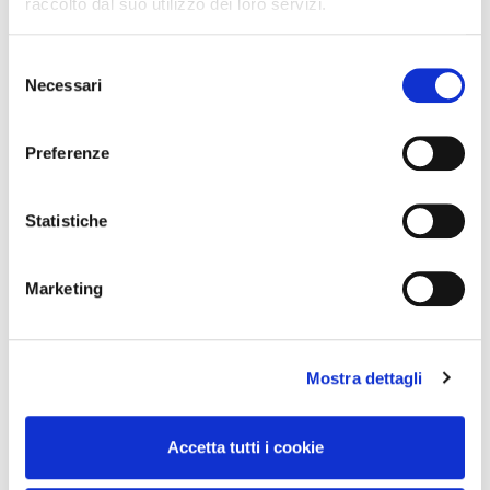
raccolto dal suo utilizzo dei loro servizi.
Concorso Vinci 20
Selezione
Colori del Gusto 2024
Necessari
del
consenso
Preferenze
Assortimento
Categorie
Statistiche
Aggiornamenti
Marketing
Comunicati
Mostra dettagli
Iniziative commerciali
Clienti
Accetta tutti i cookie
Territorio