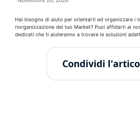
Novembre 20, 2020
Assortimento
Hai bisogno di aiuto per orientarti ed organizzare i 
riorganizzazione del tuo Market? Puoi affidarti ai nost
dedicati che ti aiuteranno a trovare le soluzioni adat
Clienti
Condividi l'artico
Viaggio Premio
Contattaci
Area Riservata