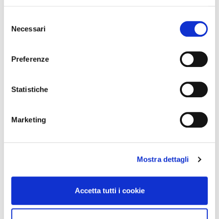
Selezione
Necessari
del
Assortimento
consenso
Preferenze
Articoli recenti
Statistiche
Sempre più Buoni
Marketing
Centro Cash Oristano si rinnova: più
spazio, più assortimento, più servizi
Mostra dettagli
Centro Cash celebra 20 anni
Accetta tutti i cookie
Concorso Vinci 20
Clienti