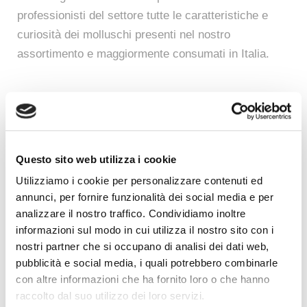
professionisti del settore tutte le caratteristiche e 
curiosità dei molluschi presenti nel nostro 
assortimento e maggiormente consumati in Italia. 
Oltre a presentarvi le tipologie e l’indice di carnosità, 
vi proponiamo l’abbinamento perfetto che permette di 
Promozioni
assaporarne la sodezza della carne ed il retrogusto.
Questo sito web utilizza i cookie
Sfoglia subito il Catalogo!
Utilizziamo i cookie per personalizzare contenuti ed
annunci, per fornire funzionalità dei social media e per
analizzare il nostro traffico. Condividiamo inoltre
informazioni sul modo in cui utilizza il nostro sito con i
Sfoglia
nostri partner che si occupano di analisi dei dati web,
pubblicità e social media, i quali potrebbero combinarle
con altre informazioni che ha fornito loro o che hanno
Condividi l'articolo
raccolto dal suo utilizzo dei loro servizi.