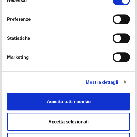
Necessari
Assortimento
del
consenso
Preferenze
Statistiche
Marketing
Mostra dettagli
Condividi l'articolo
Accetta tutti i cookie
Accetta selezionati