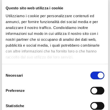
Condividi l'articolo
Questo sito web utilizza i cookie
Promozioni
Utilizziamo i cookie per personalizzare contenuti ed
annunci, per fornire funzionalità dei social media e per
analizzare il nostro traffico. Condividiamo inoltre
informazioni sul modo in cui utilizza il nostro sito con i
nostri partner che si occupano di analisi dei dati web,
pubblicità e social media, i quali potrebbero combinarle
Articoli recenti
con altre informazioni che ha fornito loro o che hanno
raccolto dal suo utilizzo dei loro servizi.
Sempre più Buoni
Selezione
Necessari
del
Centro Cash Oristano si rinnova: più
consenso
spazio, più assortimento, più servizi
Assortimento
Preferenze
Centro Cash celebra 20 anni
Statistiche