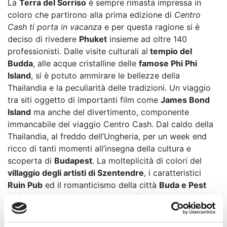
La
Terra del Sorriso
è sempre rimasta impressa in
coloro che partirono alla prima edizione di
Centro
Cash ti porta in vacanza
e per questa ragione si è
deciso di rivedere
Phuket
insieme ad oltre 140
professionisti. Dalle visite culturali al
tempio del
Budda
, alle acque cristalline delle
famose Phi Phi
Island
, si è potuto ammirare le bellezze della
Thailandia e la peculiarità delle tradizioni. Un viaggio
tra siti oggetto di importanti film come
James Bond
News
Island
ma anche del divertimento, componente
immancabile del viaggio Centro Cash. Dal caldo della
Thailandia, al freddo dell’Ungheria, per un week end
ricco di tanti momenti all’insegna della cultura e
scoperta di
Budapest
. La molteplicità di colori del
villaggio degli artisti di Szentendre
, i caratteristici
Ruin Pub
ed il romanticismo della città
Buda e Pest
divise dal Danubio
, hanno reso affascinante e
divertente il fine settimana ungherese.