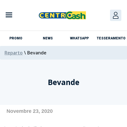
Skip
to
content
PROMO
NEWS
WHATSAPP
TESSERAMENTO
Reparto
\
Bevande
Bevande
Azienda
Novembre 23, 2020