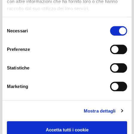
Centro Cash celebra 20 anni
con altre informazioni che ha fornito loro o che hanno
raccolto dal suo utilizzo dei loro servizi.
Concorso Vinci 20
Selezione
Necessari
del
Colori del Gusto 2024
consenso
Preferenze
Assortimento
Categorie
Statistiche
Aggiornamenti
Marketing
Comunicati
Mostra dettagli
Iniziative commerciali
Clienti
Accetta tutti i cookie