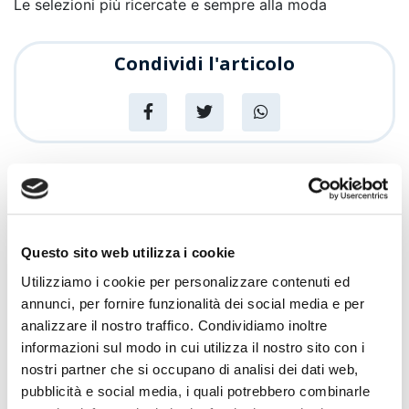
Le selezioni più ricercate e sempre alla moda
Condividi l'articolo
News
Articoli recenti
Questo sito web utilizza i cookie
Sempre più Buoni
Utilizziamo i cookie per personalizzare contenuti ed
annunci, per fornire funzionalità dei social media e per
analizzare il nostro traffico. Condividiamo inoltre
Centro Cash Oristano si rinnova: più
Promozioni
informazioni sul modo in cui utilizza il nostro sito con i
spazio, più assortimento, più servizi
nostri partner che si occupano di analisi dei dati web,
pubblicità e social media, i quali potrebbero combinarle