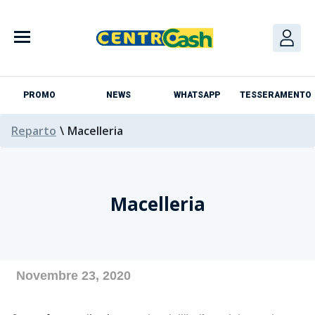
Skip
to
content
PROMO
NEWS
WHATSAPP
TESSERAMENTO
Reparto
\
Macelleria
Macelleria
Azienda
Novembre 23, 2020