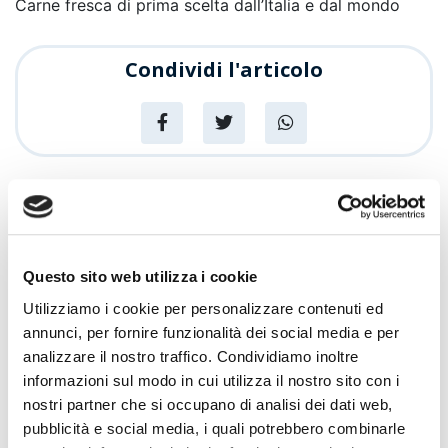
Carne fresca di prima scelta dall’Italia e dal mondo
Condividi l'articolo
News
Articoli recenti
Questo sito web utilizza i cookie
Sempre più Buoni
Utilizziamo i cookie per personalizzare contenuti ed
annunci, per fornire funzionalità dei social media e per
analizzare il nostro traffico. Condividiamo inoltre
Centro Cash Oristano si rinnova: più
Promozioni
informazioni sul modo in cui utilizza il nostro sito con i
spazio, più assortimento, più servizi
nostri partner che si occupano di analisi dei dati web,
pubblicità e social media, i quali potrebbero combinarle