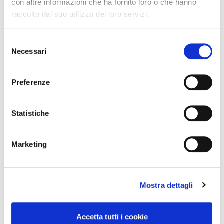
Centro Cash celebra 20 anni
con altre informazioni che ha fornito loro o che hanno
raccolto dal suo utilizzo dei loro servizi.
Concorso Vinci 20
Selezione
Necessari
del
Colori del Gusto 2024
consenso
Preferenze
Assortimento
Categorie
Statistiche
Aggiornamenti
Marketing
Comunicati
Mostra dettagli
Iniziative commerciali
Clienti
Accetta tutti i cookie