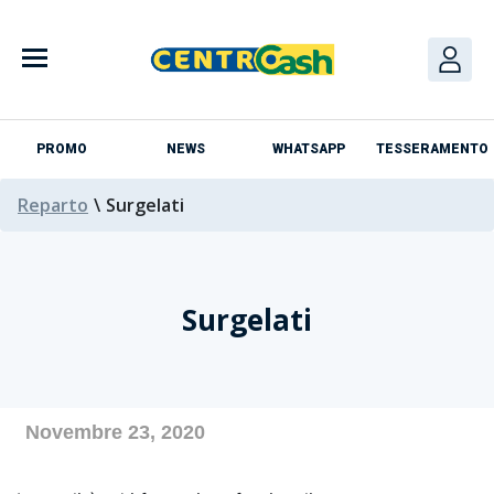
Skip
to
content
PROMO
NEWS
WHATSAPP
TESSERAMENTO
Reparto
\
Surgelati
Surgelati
Azienda
Novembre 23, 2020