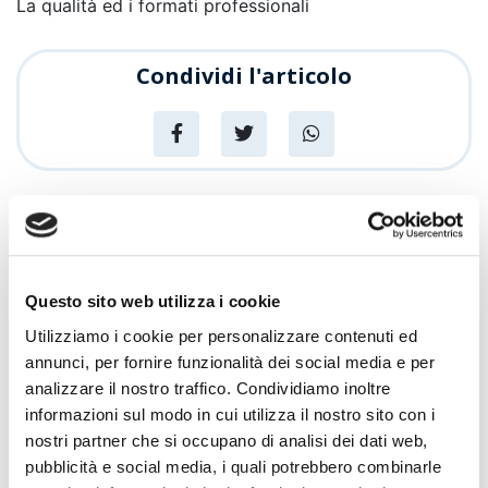
La qualità ed i formati professionali
Condividi l'articolo
News
Articoli recenti
Questo sito web utilizza i cookie
Sempre più Buoni
Utilizziamo i cookie per personalizzare contenuti ed
annunci, per fornire funzionalità dei social media e per
analizzare il nostro traffico. Condividiamo inoltre
Centro Cash Oristano si rinnova: più
Promozioni
informazioni sul modo in cui utilizza il nostro sito con i
spazio, più assortimento, più servizi
nostri partner che si occupano di analisi dei dati web,
pubblicità e social media, i quali potrebbero combinarle