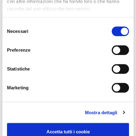
Centro Cash celebra 20 anni
con altre informazioni che ha fornito loro o che hanno
raccolto dal suo utilizzo dei loro servizi.
Concorso Vinci 20
Selezione
Necessari
del
Colori del Gusto 2024
consenso
Preferenze
Assortimento
Categorie
Statistiche
Aggiornamenti
Marketing
Comunicati
Mostra dettagli
Iniziative commerciali
Clienti
Accetta tutti i cookie