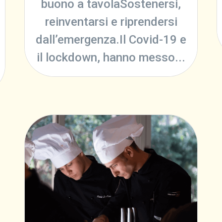
buono a tavolaSostenersi,
reinventarsi e riprendersi
dall’emergenza.Il Covid-19 e
il lockdown, hanno messo...