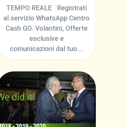
TEMPO REALE Registrati
al servizio WhatsApp Centro
Cash GO. Volantini, Offerte
esclusive e
comunicazioni dal tuo...